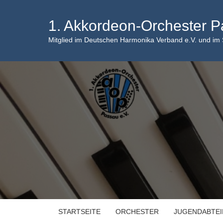
Skip
to
1. Akkordeon-Orchester P
content
Mitglied im Deutschen Harmonika Verband e.V. und im
STARTSEITE
ORCHESTER
JUGENDABTE