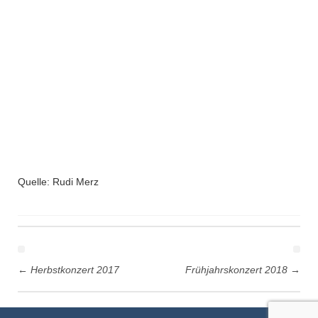
Quelle: Rudi Merz
Post
navigation
←
Herbstkonzert 2017
Frühjahrskonzert 2018
→