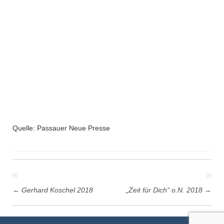
Quelle: Passauer Neue Presse
Post
navigation
←
Gerhard Koschel 2018
„Zeit für Dich“ o.N. 2018
→