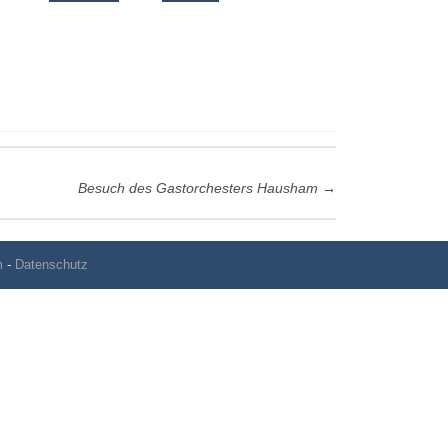
Besuch des Gastorchesters Hausham
→
m
-
Datenschutz