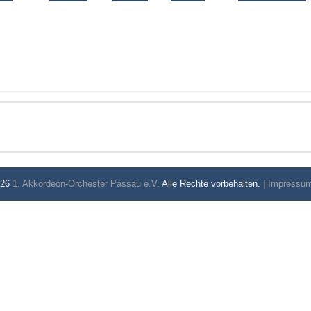
026
1. Akkordeon-Orchester Passau e.V.
Alle Rechte vorbehalten. |
Impressu