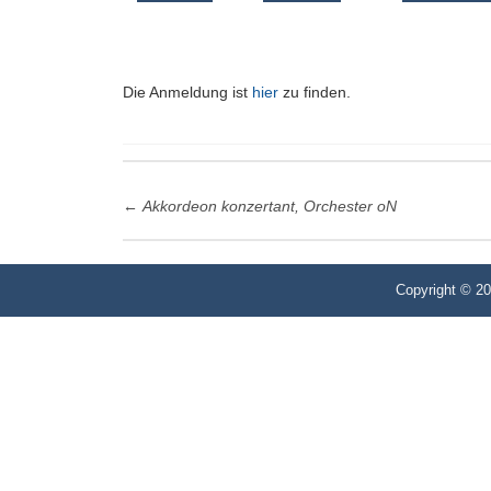
Die Anmeldung ist
hier
zu finden.
Post
←
Akkordeon konzertant, Orchester oN
navigation
Copyright © 2