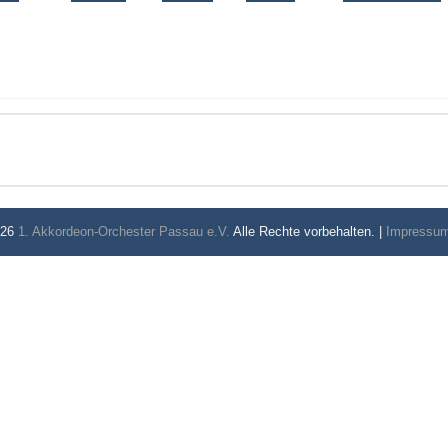
026
1. Akkordeon-Orchester Passau e.V.
Alle Rechte vorbehalten. |
Impressu