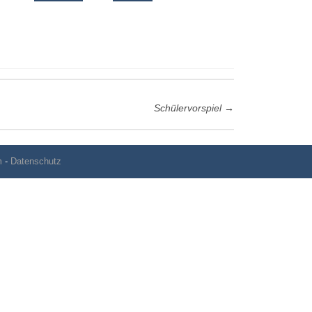
Schülervorspiel
→
m
-
Datenschutz