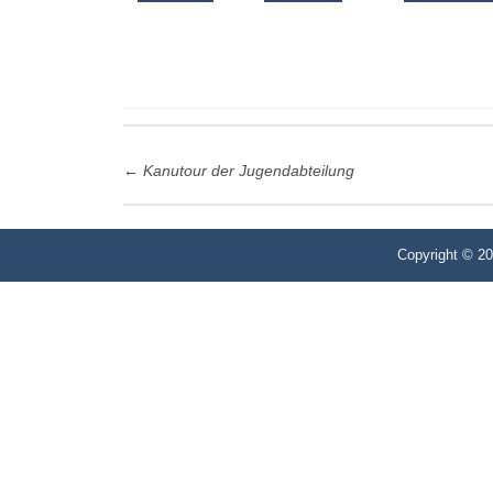
Post
←
Kanutour der Jugendabteilung
navigation
Copyright © 2