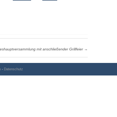
eshauptversammlung mit anschließender Grillfeier
→
m
-
Datenschutz