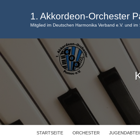
Skip
to
1. Akkordeon-Orchester P
content
Mitglied im Deutschen Harmonika Verband e.V. und im
STARTSEITE
ORCHESTER
JUGENDABTE