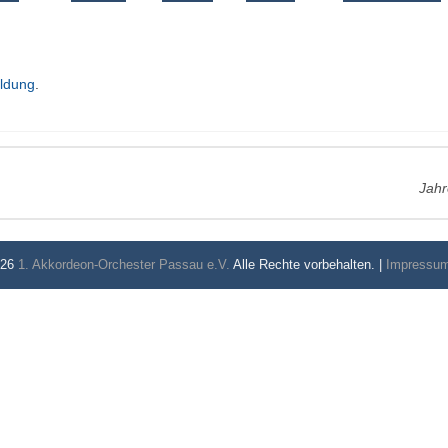
ldung
.
Jahr
026
1. Akkordeon-Orchester Passau e.V.
Alle Rechte vorbehalten. |
Impressu