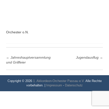
Orchester o.N.
Post
←
Jahreshauptversammlung
Jugendausflug
→
navigation
und Grillfeier
Copyright © 2026
1. Akkordeon-Orchester Passau e.V.
Alle Rechte
vorbehalten. |
Impressum
-
Datenschutz